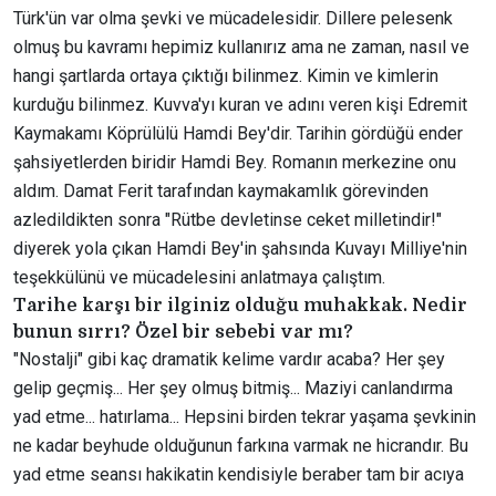
Türk'ün var olma şevki ve mücadelesidir. Dillere pelesenk
olmuş bu kavramı hepimiz kullanırız ama ne zaman, nasıl ve
hangi şartlarda ortaya çıktığı bilinmez. Kimin ve kimlerin
kurduğu bilinmez. Kuvva'yı kuran ve adını veren kişi Edremit
Kaymakamı Köprülülü Hamdi Bey'dir. Tarihin gördüğü ender
şahsiyetlerden biridir Hamdi Bey. Romanın merkezine onu
aldım. Damat Ferit tarafından kaymakamlık görevinden
azledildikten sonra "Rütbe devletinse ceket milletindir!"
diyerek yola çıkan Hamdi Bey'in şahsında Kuvayı Milliye'nin
teşekkülünü ve mücadelesini anlatmaya çalıştım.
Tarihe karşı bir ilginiz olduğu muhakkak. Nedir
bunun sırrı? Özel bir sebebi var mı?
"Nostalji" gibi kaç dramatik kelime vardır acaba? Her şey
gelip geçmiş... Her şey olmuş bitmiş... Maziyi canlandırma
yad etme... hatırlama... Hepsini birden tekrar yaşama şevkinin
ne kadar beyhude olduğunun farkına varmak ne hicrandır. Bu
yad etme seansı hakikatin kendisiyle beraber tam bir acıya