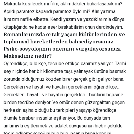
Makasla kesilecek mi film, aklımdakiler buharlaşacak mı?
Açıldı parantez kapandı parantez öyle mi? Alın yazıma
itirazım nafile elbette. Kendi yazım ve yazdıklarımla dünya
kitaplığında ne kadar eser bırakabilirim onun derdindeyim.
Romanlarınızda ortak yaşam kültürlerinden ve
toplumsal hareketlerden bahsediyorsunuz.
Psiko-sosyolojinin önemini vurguluyorsunuz.
Maksadınız nedir?
Öğrendikçe, bildikçe, tecrübe ettikçe canımız yanıyor. Tarihi
seyir içinde her bir kilometre taşı, yalınayak üstüne basmak
zorunda olduğumuz közden birer gerçek gibi geliyor bana.
Gerçekleri ve hayatı ve hayatın gerçeklerini öğrendikçe...
Gercekler... hayat... ve hayatın gerçekleri... bunların hepsine
birden tecrübe deniyor. Ve ömür denen güzergahtan geçen
herkesin aşina olduğu bu terkipleri yaşayıp öğrendikçe
ölümle beraber insanlar eşitleniyor. Bu dünyada tam
anlamıyla eşitlenmek ve adalet duygusunun hiçbir şekilde
tesis edilemeyeceğini bile bile insanın buna kendini