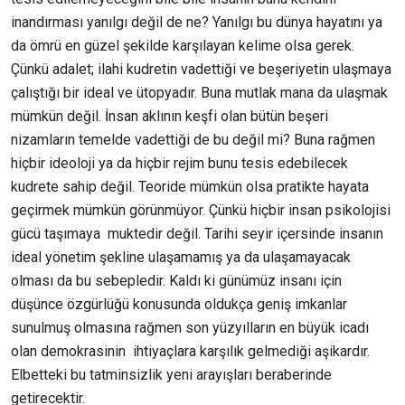
inandırması yanılgı değil de ne? Yanılgı bu dünya hayatını ya
da ömrü en güzel şekilde karşılayan kelime olsa gerek.
Çünkü adalet; ilahi kudretin vadettiği ve beşeriyetin ulaşmaya
çalıştığı bir ideal ve ütopyadır. Buna mutlak mana da ulaşmak
mümkün değil. İnsan aklının keşfi olan bütün beşeri
nizamların temelde vadettiği de bu değil mi? Buna rağmen
hiçbir ideoloji ya da hiçbir rejim bunu tesis edebilecek
kudrete sahip değil. Teoride mümkün olsa pratikte hayata
geçirmek mümkün görünmüyor. Çünkü hiçbir insan psikolojisi
gücü taşımaya muktedir değil. Tarihi seyir içersinde insanın
ideal yönetim şekline ulaşamamış ya da ulaşamayacak
olması da bu sebepledir. Kaldı ki günümüz insanı için
düşünce özgürlüğü konusunda oldukça geniş imkanlar
sunulmuş olmasına rağmen son yüzyılların en büyük icadı
olan demokrasinin ihtiyaçlara karşılık gelmediği aşikardır.
Elbetteki bu tatminsizlik yeni arayışları beraberinde
getirecektir.