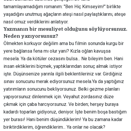
tamamlayamadığım romanım: "Ben Hiç Kimseyim!" birlikte
yaşadığını unutmuş ağaçların ateşi nasıl paylaştıklarını, ateşe
nasıl omuz verdiklerini anlatıyor.
Yazmanın bir mesuliyet olduğunu söylüyorsunuz.
Neden yazıyorsunuz?
Ölmekten korkuyor değilim ama bu filmin sonunda kurgu bir
yere bağlansa fena mı olur yani? Kızla oğlan kavuşsa
mesela. Ya da kötüler cezasını bulsa... Ne bileyim ben. Hani
insan ektiklerini biçmek, yaptıklarından sonuç almak istiyor
işte. Düşünsenize yarınla ilgili beklentileriniz var. Girdiğiniz
sınav sonucunu merak ediyorsunuz mesela.Ya da yaptığınız
yatırımların sonucunu bekliyorsunuz. Belki gezme planları
yapıyorsunuz dinlenmek için. Veyahut zordasınız düze
çıkmak için çaba harcıyorsunuz. Ve birden; herşey buraya
kadardı toparlan gidiyoruz, deniyor. İşte benim boşa bastığım
yer burası! Hani benim düşündüklerim! Ya bu zamana kadar
biriktirdiklerim, öğrendiklerim... Ya onlar ne olacak?