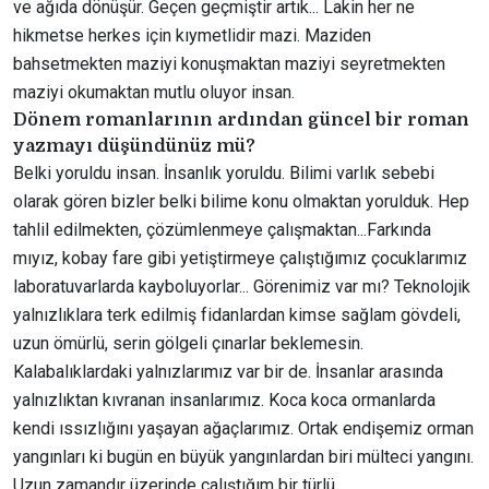
ve ağıda dönüşür. Geçen geçmiştir artık... Lakin her ne
hikmetse herkes için kıymetlidir mazi. Maziden
bahsetmekten maziyi konuşmaktan maziyi seyretmekten
maziyi okumaktan mutlu oluyor insan.
Dönem romanlarının ardından güncel bir roman
yazmayı düşündünüz mü?
Belki yoruldu insan. İnsanlık yoruldu. Bilimi varlık sebebi
olarak gören bizler belki bilime konu olmaktan yorulduk. Hep
tahlil edilmekten, çözümlenmeye çalışmaktan...Farkında
mıyız, kobay fare gibi yetiştirmeye çalıştığımız çocuklarımız
laboratuvarlarda kayboluyorlar... Görenimiz var mı? Teknolojik
yalnızlıklara terk edilmiş fidanlardan kimse sağlam gövdeli,
uzun ömürlü, serin gölgeli çınarlar beklemesin.
Kalabalıklardaki yalnızlarımız var bir de. İnsanlar arasında
yalnızlıktan kıvranan insanlarımız. Koca koca ormanlarda
kendi ıssızlığını yaşayan ağaçlarımız. Ortak endişemiz orman
yangınları ki bugün en büyük yangınlardan biri mülteci yangını.
Uzun zamandır üzerinde çalıştığım bir türlü