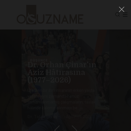
DÜŞÜNCE
Dr. Orhan Çinar'ın
Aziz Hâtırasına
(1977–2026)
Üretken bir ilim insanının erken yaşta
vefatı; aynı zamanda henüz
tamamlanmamış çalışmaların, taslak
hâlinde kaleme alınmayı be...››
Dr. Tolga Ersoy -
Ağustos 2026