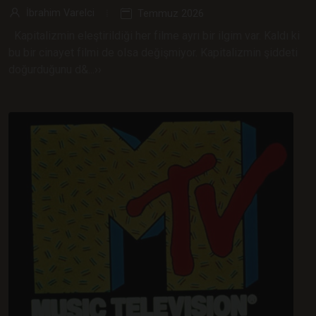
İbrahim Varelci
Temmuz 2026
Kapitalizmin eleştirildiği her filme ayrı bir ilgim var. Kaldı ki
bu bir cinayet filmi de olsa değişmiyor. Kapitalizmin şiddeti
doğurduğunu d&...››