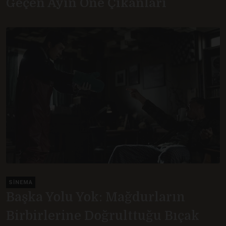
Geçen Ayın Öne Çıkanları
SINEMA
Başka Yolu Yok: Mağdurların
Birbirlerine Doğrulttuğu Bıçak