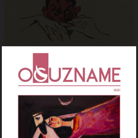
EDEBIYAT
Şeytan Belfagor’un Karısı Üzerine
Burak Çetinkaya
Ağustos 2026
Machiavellinin Şeytan Belfagorun Karısı fablı, bir mübarek
adamın cehenneme düşen erkeklerin bu sefalete
düşmelerinin sebebinin...››